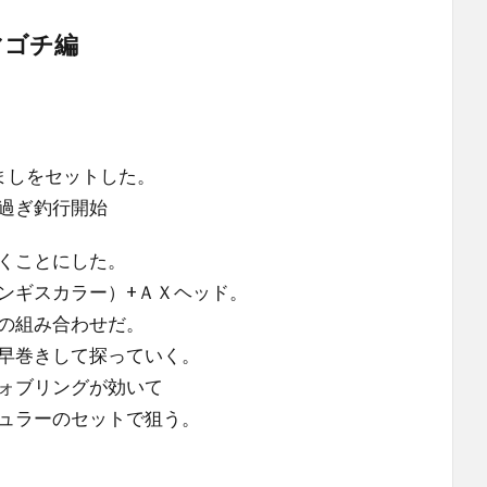
マゴチ編
ましをセットした。
時過ぎ釣行開始
くことにした。
ンギスカラー）+ＡＸヘッド。
の組み合わせだ。
早巻きして探っていく。
ォブリングが効いて
ュラーのセットで狙う。