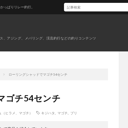
釣行。
ス、アジング、メバリング、渓流釣行などの釣りコンテンツ
）
ローリングシャッドでマゴチ54センチ
マゴチ54センチ
ュ（ヒラメ、マゴチ）
キジハタ
,
マゴチ
,
ブリ