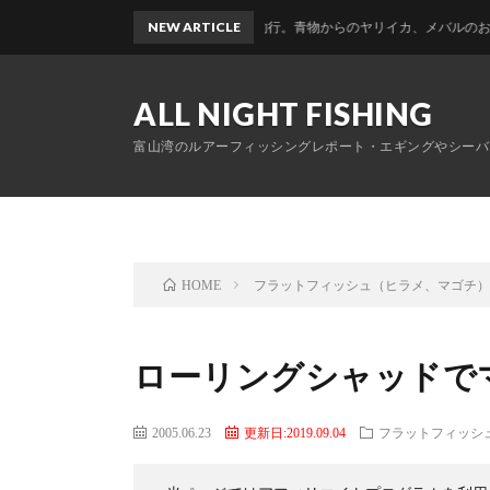
富山帰省釣行。青物からのヤリイカ、メバルのおかっぱりリレー
NEW ARTICLE
ALL NIGHT FISHING
富山湾のルアーフィッシングレポート・エギングやシーバ
フラットフィッシュ（ヒラメ、マゴチ
HOME
ローリングシャッドで
2005.06.23
更新日:2019.09.04
フラットフィッシ