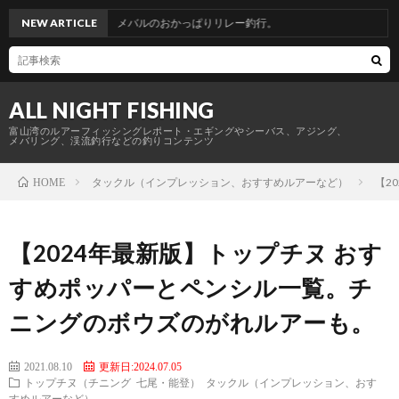
イカ、メバルのおかっぱりリレー釣行。
NEW ARTICLE
ALL NIGHT FISHING
富山湾のルアーフィッシングレポート・エギングやシーバス、アジング、
メバリング、渓流釣行などの釣りコンテンツ
タックル（インプレッション、おすすめルアーなど）
【2
HOME
【2024年最新版】トップチヌ おす
すめポッパーとペンシル一覧。チ
ニングのボウズのがれルアーも。
2021.08.10
更新日:2024.07.05
トップチヌ（チニング 七尾・能登）
タックル（インプレッション、おす
すめルアーなど）