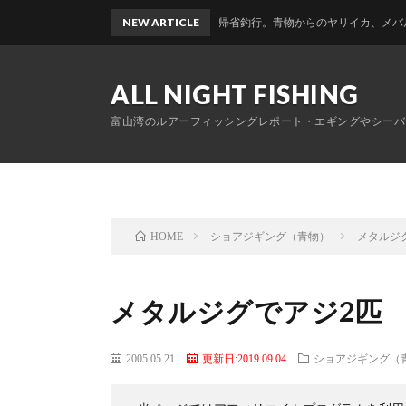
NEW ARTICLE
富山帰省釣行。青物からのヤリイカ、メバルのおかっ
ALL NIGHT FISHING
富山湾のルアーフィッシングレポート・エギングやシーバ
ショアジギング（青物）
メタルジ
HOME
メタルジグでアジ2匹
2005.05.21
更新日:2019.09.04
ショアジギング（