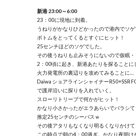
新港 23:00～6:00
23：00に現地に到着。
うねりがかなりひどかったので港内でソゲ
ボトムをとってくるとすぐにヒット！
25センチほどのソゲでした。
その後うねりも止みそうにないので仮眠・
2：00頃に起き、新港あたりを探ることに
火力発電所の裏辺りを攻めてみることに…
Daiwa ショアラインシャイナーR50+SSR 
で護岸沿いに探りを入れていく。
スローリトリーブで何かがヒット！
かなり小さかったがエラあらいでバラシて
推定25センチのシーバスｗ
その後アタリもなくなり明るくなりかけて
この時点で朝の4：00過ぎ。かなり夜明け