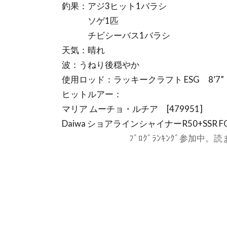
釣果：アジ3ヒット1バラシ
ソゲ1匹
チビシーバス1バラシ
天気：晴れ
波：うねり後穏やか
使用ロッド：ラッキークラフト ESG 8’7” [
ヒットルアー：
マリア ムーチョ・ルチア [479951]
Daiwa ショアラインシャイナーR50+SSR 
ﾌﾞﾛｸﾞﾗﾝｷﾝｸﾞ参加