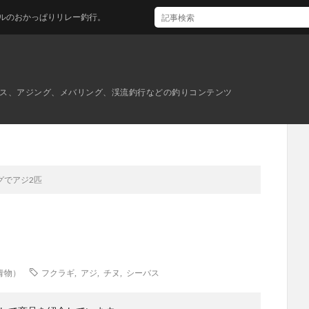
ぱりリレー釣行。
ス、アジング、メバリング、渓流釣行などの釣りコンテンツ
グでアジ2匹
青物）
フクラギ
,
アジ
,
チヌ
,
シーバス