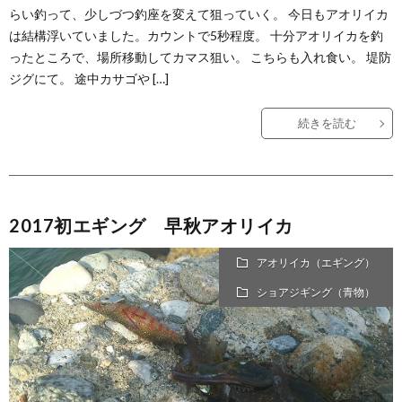
らい釣って、少しづつ釣座を変えて狙っていく。 今日もアオリイカ
は結構浮いていました。カウントで5秒程度。 十分アオリイカを釣
ったところで、場所移動してカマス狙い。 こちらも入れ食い。 堤防
ジグにて。 途中カサゴや […]
続きを読む
2017初エギング 早秋アオリイカ
アオリイカ（エギング）
ショアジギング（青物）