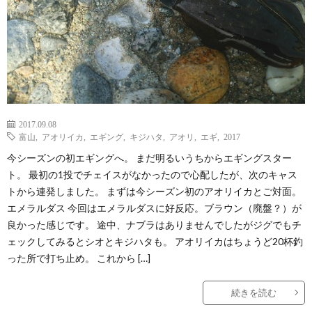
2017.09.08
富山
,
アオリイカ
,
エギング
,
キジハタ
,
アオリ
,
エギ
,
2017
今シーズンの初エギングへ。 まだ明るいうちからエギングスター
ト。 最初の1投でチェイスがなかったので心配したが、次のキャス
トから連発しました。 まずは今シーズン初のアオリイカとご対面。
エメラルダス 今回はエメラルダスに好反応。ブラウン（廃盤？）が
良かった感じです。 途中、ナブラはありませんでしたがジグでもチ
ェックしてみるとシオとキジハタも。 アオリイカはちょうど20杯釣
った所で打ち止め。 これから […]
続きを読む