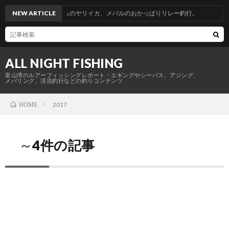
省釣行。青物からのヤリイカ、メバルのおかっぱりリレー釣行。
NEW ARTICLE
ALL NIGHT FISHING
富山湾のルアーフィッシングレポート・エギングやシーバス、アジング、
メバリング、渓流釣行などの釣りコンテンツ
2017
HOME
～4件の記事