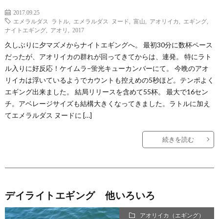
2017.09.25
エメラルダス ラトル
,
エメラルダス ヌード
,
富山
,
アオリイカ
,
エギング
,
ナイトエギング
,
アオリ
,
2017
久しぶりに夕マズメからナイトエギングへ。 最初30分に数杯ペース
だったが、アオリイカの群れが回ってきてからは、連発。 特にラト
ル入りに好反応！ケイムラ−蛍光キューカンバーにて。 今晩のアオ
リイカは浮いているようでカウントも控えめの5秒ほど。テンポよく
エギング出来ました。 結局リリースを含めて55杯。 最大で16セン
チ。アベレージサイズも結構大きくなってきました。ラトルに加え
てエメラルダス ヌードに […]
続きを読む
デイライトエギング 他いろいろ
アオリイカ（エギング）