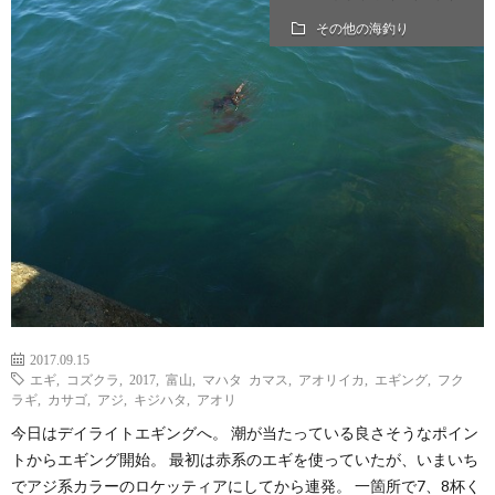
その他の海釣り
2017.09.15
エギ
,
コズクラ
,
2017
,
富山
,
マハタ カマス
,
アオリイカ
,
エギング
,
フク
ラギ
,
カサゴ
,
アジ
,
キジハタ
,
アオリ
今日はデイライトエギングへ。 潮が当たっている良さそうなポイン
トからエギング開始。 最初は赤系のエギを使っていたが、いまいち
でアジ系カラーのロケッティアにしてから連発。 一箇所で7、8杯く