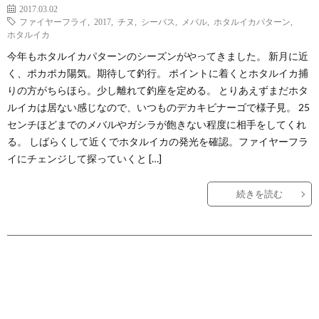
2017.03.02
ファイヤーフライ
,
2017
,
チヌ
,
シーバス
,
メバル
,
ホタルイカパターン
,
ホタルイカ
今年もホタルイカパターンのシーズンがやってきました。 新月に近
く、ポカポカ陽気。期待して釣行。 ポイントに着くとホタルイカ捕
りの方がちらほら。少し離れて釣座を定める。 とりあえずまだホタ
ルイカは居ない感じなので、いつものデカキビナーゴで様子見。 25
センチほどまでのメバルやガシラが飽きない程度に相手をしてくれ
る。 しばらくして近くでホタルイカの発光を確認。ファイヤーフラ
イにチェンジして探っていくと […]
続きを読む