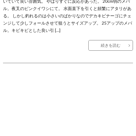
いていて良い雰囲気。 やはりすぐに反応があった。 20cm弱のメバ
ル。夜叉のピンクイワシにて。 水面直下を引くと頻繁にアタリがあ
る。 しかし釣れるのは小さいのばかりなのでデカキビナーゴにチェ
ンジして少しフォールさせて狙うとサイズアップ。 25アップのメバ
ル。キビキビとした良い引 […]
続きを読む