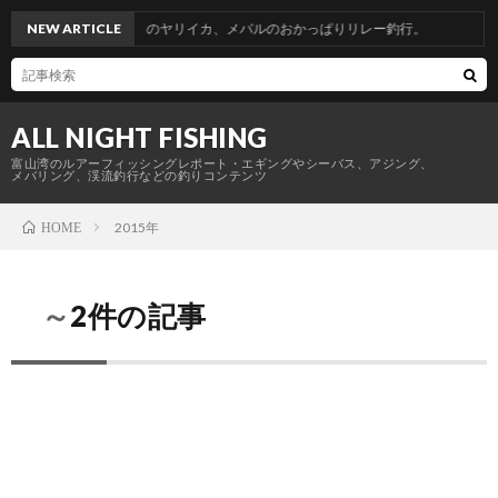
省釣行。青物からのヤリイカ、メバルのおかっぱりリレー釣行。
NEW ARTICLE
ALL NIGHT FISHING
富山湾のルアーフィッシングレポート・エギングやシーバス、アジング、
メバリング、渓流釣行などの釣りコンテンツ
2015年
HOME
～2件の記事