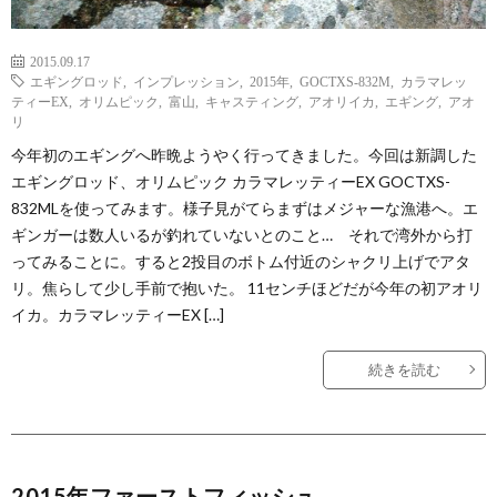
2015.09.17
エギングロッド
,
インプレッション
,
2015年
,
GOCTXS-832M
,
カラマレッ
ティーEX
,
オリムピック
,
富山
,
キャスティング
,
アオリイカ
,
エギング
,
アオ
リ
今年初のエギングへ昨晩ようやく行ってきました。今回は新調した
エギングロッド、オリムピック カラマレッティーEX GOCTXS-
832MLを使ってみます。様子見がてらまずはメジャーな漁港へ。エ
ギンガーは数人いるが釣れていないとのこと… それで湾外から打
ってみることに。すると2投目のボトム付近のシャクリ上げでアタ
リ。焦らして少し手前で抱いた。 11センチほどだが今年の初アオリ
イカ。カラマレッティーEX […]
続きを読む
2015年ファーストフィッシュ