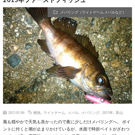
メバリング（ライトゲーム メバルなど）
2015.01.06
根魚
,
ライトゲーム
,
メバル
,
メバリング
,
2015年
,
富山
風も穏やかで天気も良かったので夜に少しだけメバリングへ。 ポイ
ントに付くと潮が止まりかけているが、水面で時折ベイトがざわつ