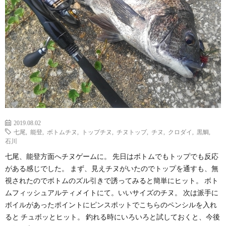
2019.08.02
七尾
,
能登
,
ボトムチヌ
,
トップチヌ
,
チヌトップ
,
チヌ
,
クロダイ
,
黒鯛
,
石川
七尾、能登方面へチヌゲームに。 先日はボトムでもトップでも反応
がある感じでした。 まず、見えチヌがいたのでトップを通すも、無
視されたのでボトムのズル引きで誘ってみると簡単にヒット。 ボト
ムフィッシュアルティメイトにて。いいサイズのチヌ。 次は派手に
ボイルがあったポイントにピンスポットでこちらのペンシルを入れ
ると チュボッとヒット。 釣れる時にいろいろと試しておくと、今後