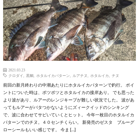
2021.03.23
クロダイ
,
黒鯛
,
ホタルイカパターン
,
ルアチヌ
,
ホタルイカ
,
チヌ
前回の新月終わりの中潮あたりにホタルイカパターンで釣行。 ポイ
ントについた時は、ポツポツとホタルイカの接岸あり。 でも思った
より波があり、ルアーのレンジキープが難しい状況でした。 波があ
ってもルアーがバタつかないようにズィークイッドのシンキング
で、波に合わせてサビいていくとヒット。 今年一枚目のホタルイカ
パターンでのチヌ。４０センチくらい。 新発売のゼスタ ブルーグ
ローシールもいい感じです。 今ま […]