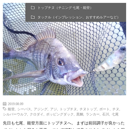
トップチヌ（チニング 七尾・能登）
タックル（インプレッション、おすすめルアーなど）
2019.08.09
能登
,
シーバス
,
アジング
,
アジ
,
トップチヌ
,
チヌトップ
,
ボート
,
チヌ
,
シルバーウルフ
,
クロダイ
,
ポッピングダック
,
黒鯛
,
ランカー
,
石川
,
七尾
先日も七尾、能登方面にトップチヌへ。 まずは前回調子が良かった