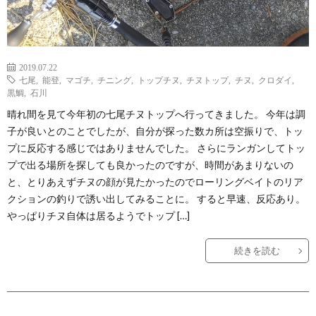
2019.07.22
七尾
,
能登
,
マゴチ
,
チニング
,
トップチヌ
,
チヌトップ
,
チヌ
,
クロダイ
,
黒鯛
,
石川
晴れ間を見て今年初の七尾チヌトップへ行ってきました。 今年は調
子が良いとのことでしたが、自分が探った数カ所は空振りで、トッ
プに反応する感じではありませんでした。 さらにランガンしてトッ
プで出る場所を探しても良かったのですが、時間があまりないの
と、とりあえずチヌの顔が見たかったのでローリングベイトのリア
クションの釣りで誘い出してみることに。 すると早速、反応あり。
やっぱりチヌ自体は居るようでトップ […]
続きを読む