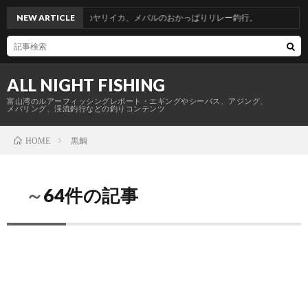
。青物からのヤリイカ、メバルのおかっぱりリレー釣行。
NEW ARTICLE
ALL NIGHT FISHING
富山湾のルアーフィッシングレポート・エギングやシーバス、アジング、
メバリング、渓流釣行などの釣りコンテンツ
黒鯛
HOME
～64件の記事