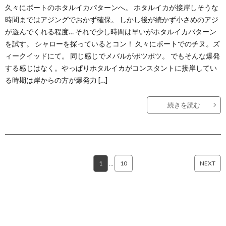
久々にボートのホタルイカパターンへ。 ホタルイカが接岸しそうな
時間まではアジングでおかず確保。 しかし後が続かず小さめのアジ
が遊んでくれる程度… それで少し時間は早いがホタルイカパターン
を試す。 シャローを探っているとコン！ 久々にボートでのチヌ。ズ
ィークイッドにて。 同じ感じでメバルがポツポツ。 でもそんな爆発
する感じはなく。やっぱりホタルイカがコンスタントに接岸してい
る時期は岸からの方が爆発力 […]
続きを読む
1
…
10
NEXT