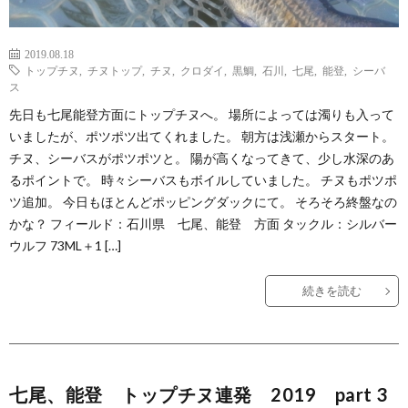
2019.08.18
トップチヌ
,
チヌトップ
,
チヌ
,
クロダイ
,
黒鯛
,
石川
,
七尾
,
能登
,
シーバ
ス
先日も七尾能登方面にトップチヌへ。 場所によっては濁りも入って
いましたが、ポツポツ出てくれました。 朝方は浅瀬からスタート。
チヌ、シーバスがポツポツと。 陽が高くなってきて、少し水深のあ
るポイントで。 時々シーバスもボイルしていました。 チヌもポツポ
ツ追加。 今日もほとんどポッピングダックにて。 そろそろ終盤なの
かな？ フィールド：石川県 七尾、能登 方面 タックル：シルバー
ウルフ 73ML＋1 […]
続きを読む
七尾、能登 トップチヌ連発 2019 part 3