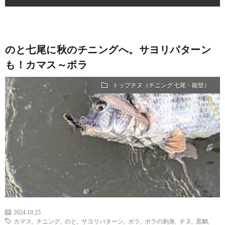
のと七尾に秋のチニングへ。サヨリパターン
も！カマス～ボラ
トップチヌ（チニング 七尾・能登）
2024.10.25
カマス
,
チニング
,
のと
,
サヨリパターン
,
ボラ
,
ボラの刺身
,
チヌ
,
黒鯛
,