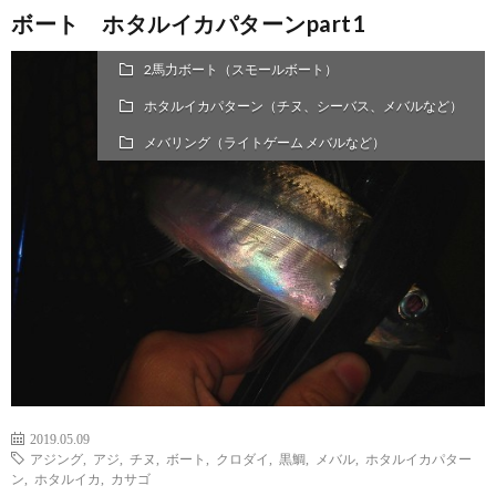
ボート ホタルイカパターンpart1
2馬力ボート（スモールボート）
ホタルイカパターン（チヌ、シーバス、メバルなど）
メバリング（ライトゲーム メバルなど）
2019.05.09
アジング
,
アジ
,
チヌ
,
ボート
,
クロダイ
,
黒鯛
,
メバル
,
ホタルイカパター
ン
,
ホタルイカ
,
カサゴ