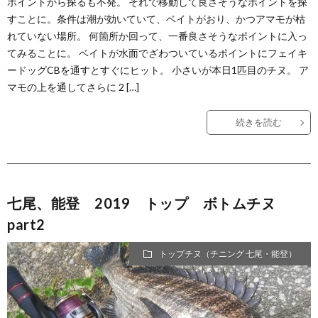
ポイントから探るも不発。 それで移動して良さそうなポイントを探
すことに。条件は潮が効いていて、ベイトがおり、かつアマモが枯
れていない場所。 何箇所か回って、一番良さそうなポイントに入っ
てみることに。 ベイトが水面でざわついているポイントにフェイキ
ードッグCBを通すとすぐにヒット。 小さいが本日1匹目のチヌ。 ア
マモの上を通してさらに 2 […]
続きを読む
七尾、能登 2019 トップ ボトムチヌ
part2
トップチヌ（チニング 七尾・能登）