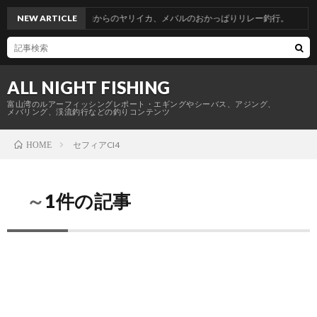
富山帰省釣行。青物からのヤリイカ、メバルのおかっぱりリレー釣行。
NEW ARTICLE
ALL NIGHT FISHING
富山湾のルアーフィッシングレポート・エギングやシーバス、アジング、
メバリング、渓流釣行などの釣りコンテンツ
セフィアCI4
HOME
～1件の記事