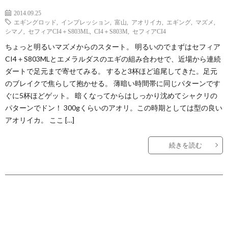
2014.09.25
エギングロッド
,
インプレッション
,
富山
,
アオリイカ
,
エギング
,
マズメ
,
シマノ
,
セフィアCI4＋S803ML
,
CI4＋S803M
,
セフィアCI4
ちょっと明るいマズメからのスタート。 明るいのでまずはセフィア
CI4＋S803MLとエメラルダスのエギの組み合わせで、近場から連続
ダートで足元まで寄せてみる。 すると3杯ほど追尾してきた。足元
のブレイクで焦らして抱かせる。 薄暗い時間帯に同じパターンです
ぐに5杯ほどゲット。 暗くなってからはしっかり沈めてシャクリの
パターンでドン！ 300gくらいのアオリ。この時期としては型の良い
アオリイカ。 ここ […]
続きを読む