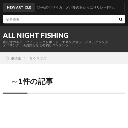
富山帰省釣行。青物からのヤリイカ、メバルのおかっぱりリレー釣行。
NEW ARTICLE
ALL NIGHT FISHING
富山湾のルアーフィッシングレポート・エギングやシーバス、アジング、
メバリング、渓流釣行などの釣りコンテンツ
サクラマス
HOME
～1件の記事