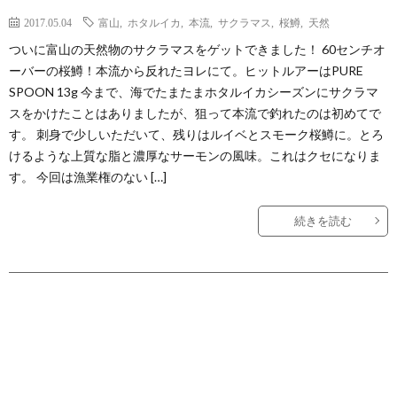
2017.05.04
富山
,
ホタルイカ
,
本流
,
サクラマス
,
桜鱒
,
天然
ついに富山の天然物のサクラマスをゲットできました！ 60センチオ
ーバーの桜鱒！本流から反れたヨレにて。ヒットルアーはPURE
SPOON 13g 今まで、海でたまたまホタルイカシーズンにサクラマ
スをかけたことはありましたが、狙って本流で釣れたのは初めてで
す。 刺身で少しいただいて、残りはルイベとスモーク桜鱒に。とろ
けるような上質な脂と濃厚なサーモンの風味。これはクセになりま
す。 今回は漁業権のない […]
続きを読む