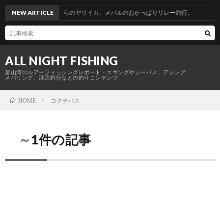
帰省釣行。青物からのヤリイカ、メバルのおかっぱりリレー釣行。
NEW ARTICLE
ALL NIGHT FISHING
富山湾のルアーフィッシングレポート・エギングやシーバス、アジング、
メバリング、渓流釣行などの釣りコンテンツ
コクチバス
HOME
～1件の記事