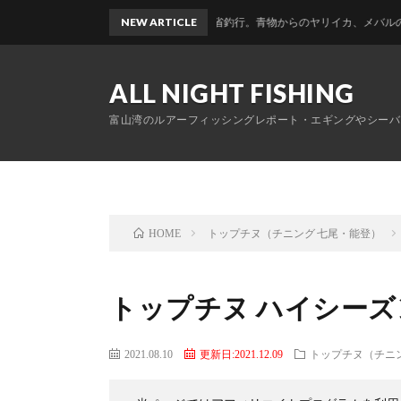
富山帰省釣行。青物からのヤリイカ、メバルのおかっぱり
NEW ARTICLE
ALL NIGHT FISHING
富山湾のルアーフィッシングレポート・エギングやシーバ
トップチヌ（チニング 七尾・能登）
HOME
トップチヌ ハイシーズン
2021.08.10
更新日:2021.12.09
トップチヌ（チニ