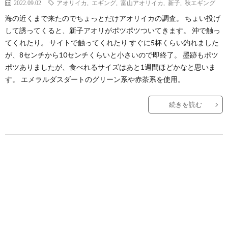
2022.09.02
アオリイカ
,
エギング
,
富山アオリイカ
,
新子
,
秋エギング
海の近くまで来たのでちょっとだけアオリイカの調査。 ちょい投げ
して誘ってくると、新子アオリがポツポツついてきます。 沖で触っ
てくれたり。 サイトで触ってくれたり すぐに5杯くらい釣れました
が、8センチから10センチくらいと小さいので即終了。 墨跡もポツ
ポツありましたが、食べれるサイズはあと1週間ほどかなと思いま
す。 エメラルダスダートのグリーン系や赤茶系を使用。
続きを読む