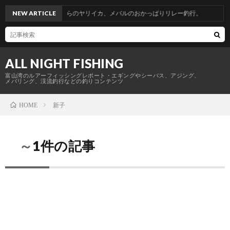
帰省釣行。青物からのヤリイカ、メバルのおかっぱりリレー釣行。
NEW ARTICLE
ALL NIGHT FISHING
富山湾のルアーフィッシングレポート・エギングやシーバス、アジング、
メバリング、渓流釣行などの釣りコンテンツ
新子
HOME
～1件の記事