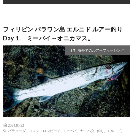
フィリピン パラワン島 エルニド ルアー釣り
Day 1. ミーバイ～オニカマス。
海外でのルアーフィッシング
2024.05.22
バラクーダ
,
コロンコロンビーチ
,
ミーバイ
,
ヤミハタ
,
釣り
,
エルニド
,