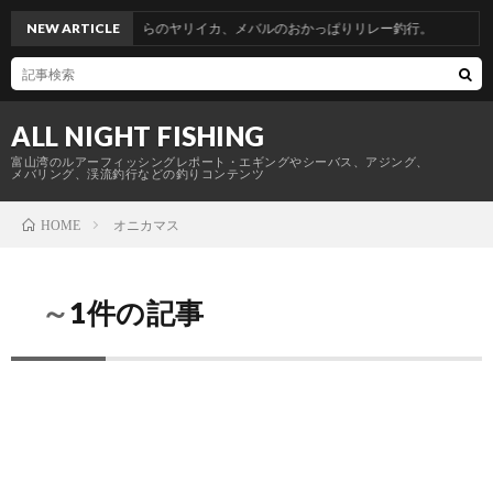
帰省釣行。青物からのヤリイカ、メバルのおかっぱりリレー釣行。
NEW ARTICLE
ALL NIGHT FISHING
富山湾のルアーフィッシングレポート・エギングやシーバス、アジング、
メバリング、渓流釣行などの釣りコンテンツ
オニカマス
HOME
～1件の記事