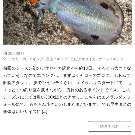
2022.09.13
アオリイカ
,
エギング
,
富山エギング
,
富山アオリイカ
,
ナイトエギング
前回のシーズン初のアオリイカ調査から約10日。 そろそろ大きくな
っていそうなのでエギングへ。 まずはシャローのゴロタ。ボトムで
触腕アタック。 胴で15センチくらい。エメラルダスダートにて、 ち
ょっとずつ釣り座を変えながら、流れのあるポイントでドス。 この
シーズンにしては重い300gほどのアオリ。こちらはエメラルダスフ
ォールにて。 もちろん小さいのもまだまだいます。 でも早生まれの
個体はいいサイズに […]
続きを読む