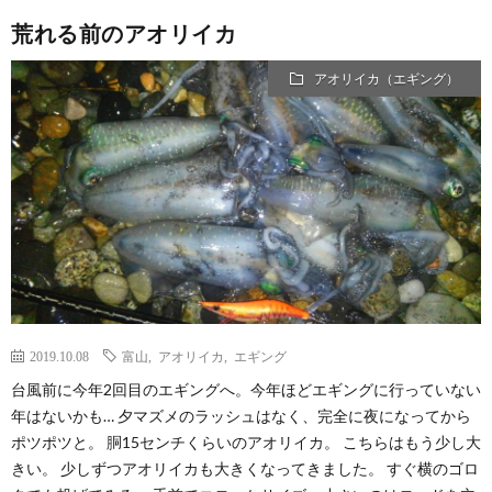
荒れる前のアオリイカ
アオリイカ（エギング）
2019.10.08
富山
,
アオリイカ
,
エギング
台風前に今年2回目のエギングへ。今年ほどエギングに行っていない
年はないかも… 夕マズメのラッシュはなく、完全に夜になってから
ポツポツと。 胴15センチくらいのアオリイカ。 こちらはもう少し大
きい。 少しずつアオリイカも大きくなってきました。 すぐ横のゴロ