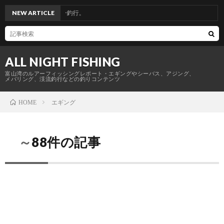
っぱりリレー釣行。
NEW ARTICLE
ALL NIGHT FISHING
富山湾のルアーフィッシングレポート・エギングやシーバス、アジング、
メバリング、渓流釣行などの釣りコンテンツ
エギング
HOME
～88件の記事