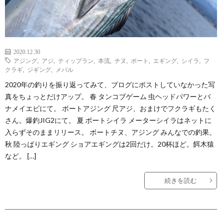
2020.12.30
アジング
,
アジ
,
ティップラン
,
本流
,
チヌ
,
ボート
,
エギング
,
シイラ
,
フ
クラギ
,
ジギング
,
メバル
2020年の釣りを振り返ってみて、ブログにポストしていなかった写
真をちょっとだけアップ。 春 タンコブゲーム 虫ヘッドパワーとバ
ナメイエビにて。 ボートアジング 尺アジ、おまけでフクラギもたく
さん。爆釣JIG2にて。 夏 ボートシイラ メーターシイラはネットに
入らずそのままリリース。 ボートチヌ、アジング みんなでの釣果。
秋 陸っぱりエギング ショアエギングは2回だけ。20杯ほど。餌木猿
など。 […]
続きを読む