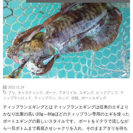
2021.11.24
ブリ
,
キャスティング
,
ボート
,
アオリイカ
,
エギング
,
ピックアップ
,
テ
ィップランロッド
,
ティップラン
,
ロッド
,
比較
,
ボートエギング
ティップランエギングとは ティップランエギングは従来のエギより
かなり比重の高い20g～80gほどのティップラン専用のエギを使った
ボートエギングの新しいスタイルです。 ボートをドテラで流しなが
ら一旦ボトムまで着底させシャクリを入れ、そのままアタリを待ち