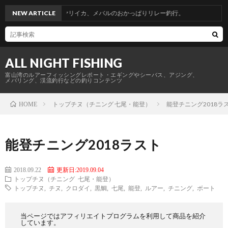
青物からのヤリイカ、メバルのおかっぱりリレー釣行。
NEW ARTICLE
ALL NIGHT FISHING
富山湾のルアーフィッシングレポート・エギングやシーバス、アジング、
メバリング、渓流釣行などの釣りコンテンツ
トップチヌ（チニング 七尾・能登）
能登チニング2018ラ
HOME
能登チニング2018ラスト
2018.09.22
更新日:2019.09.04
トップチヌ（チニング 七尾・能登）
トップチヌ
,
チヌ
,
クロダイ
,
黒鯛
,
七尾
,
能登
,
ルアー
,
チニング
,
ボート
当ページではアフィリエイトプログラムを利用して商品を紹介
しています。