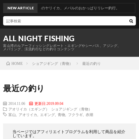
釣行。青物からのヤリイカ、メバルのおかっぱりリレー釣行。
NEW ARTICLE
ALL NIGHT FISHING
富山湾のルアーフィッシングレポート・エギングやシーバス、アジング、
メバリング、渓流釣行などの釣りコンテンツ
ショアジギング（青物）
最近の釣り
HOME
最近の釣り
2014.11.06
更新日:2019.09.04
アオリイカ（エギング）
ショアジギング（青物）
富山
,
アオリイカ
,
エギング
,
青物
,
フクラギ
,
赤潮
当ページではアフィリエイトプログラムを利用して商品を紹介
しています。