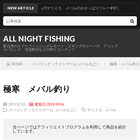
帰省釣行。青物からのヤリイカ、メバルのおかっぱりリレー釣行。
NEW ARTICLE
ALL NIGHT FISHING
富山湾のルアーフィッシングレポート・エギングやシーバス、アジング、
メバリング、渓流釣行などの釣りコンテンツ
メバリング（ライトゲーム メバルなど）
極寒 メバル釣り
HOME
極寒 メバル釣り
2011.02.03
更新日:2019.09.04
メバリング（ライトゲーム メバルなど）
ヤリイカ
,
メバル
当ページではアフィリエイトプログラムを利用して商品を紹介
しています。