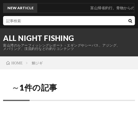
NEW ARTICLE
富山帰省釣行。青物からのヤリイカ
ALL NIGHT FISHING
富山湾のルアーフィッシングレポート・エギングやシーバス、アジング、
メバリング、渓流釣行などの釣りコンテンツ
鯛ジギ
HOME
～1件の記事