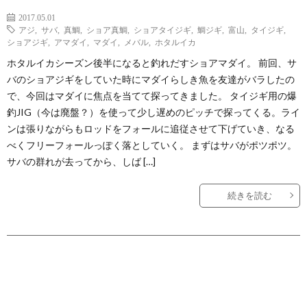
2017.05.01
アジ
,
サバ
,
真鯛
,
ショア真鯛
,
ショアタイジギ
,
鯛ジギ
,
富山
,
タイジギ
,
ショアジギ
,
アマダイ
,
マダイ
,
メバル
,
ホタルイカ
ホタルイカシーズン後半になると釣れだすショアマダイ。 前回、サ
バのショアジギをしていた時にマダイらしき魚を友達がバラしたの
で、今回はマダイに焦点を当てて探ってきました。 タイジギ用の爆
釣JIG（今は廃盤？）を使って少し遅めのピッチで探ってくる。ライ
ンは張りながらもロッドをフォールに追従させて下げていき、なる
べくフリーフォールっぽく落としていく。 まずはサバがポツポツ。
サバの群れが去ってから、しば […]
続きを読む