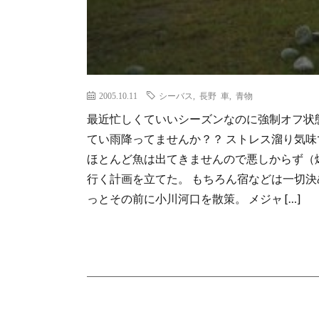
2005.10.11
シーバス
,
長野 車
,
青物
最近忙しくていいシーズンなのに強制オフ状
てい雨降ってませんか？？ ストレス溜り気味
ほとんど魚は出てきませんので悪しからず（爆
行く計画を立てた。 もちろん宿などは一切決
っとその前に小川河口を散策。 メジャ […]