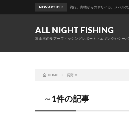
富山帰省釣行。青物からのヤリイカ、メバルのおかっぱり
NEW ARTICLE
ALL NIGHT FISHING
富山湾のルアーフィッシングレポート・エギングやシーバ
長野 車
HOME
～1件の記事