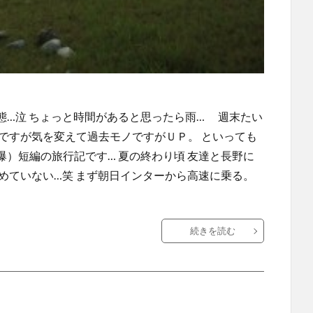
態…泣 ちょっと時間があると思ったら雨… 週末たい
ですが気を変えて過去モノですがＵＰ。 といっても
）短編の旅行記です… 夏の終わり頃 友達と長野に
めていない…笑 まず朝日インターから高速に乗る。
続きを読む