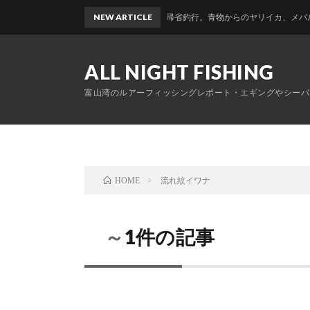
NEW ARTICLE
富山帰省釣行。青物からのヤリイカ、メバルのおかっ
ALL NIGHT FISHING
富山湾のルアーフィッシングレポート・エギングやシーバ
流れ紋イワナ
HOME
～1件の記事