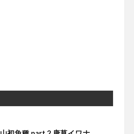
初魚種 part.2 唐草イワナ