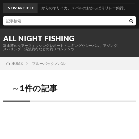
富山帰省釣行。青物からのヤリイカ、メバルのおかっぱりリレー釣行。
NEW ARTICLE
ALL NIGHT FISHING
富山湾のルアーフィッシングレポート・エギングやシーバス、アジング、
メバリング、渓流釣行などの釣りコンテンツ
ブルーバックメバル
HOME
～1件の記事