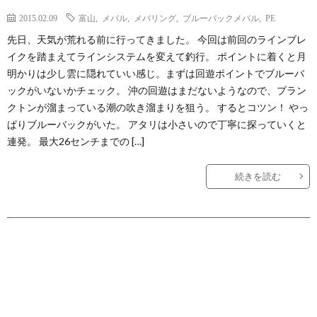
2015.02.09
富山
,
メバル
,
メバリング
,
ブルーバックメバル
,
PE
先日、天気が荒れる前に行ってきました。 今回は前回のラインブレ
イクを踏まえてラインシステムを変えて釣行。 ポイントに着くと月
明かりは少し雲に隠れていい感じ。まずは回遊ポイントでブルーバ
ックがいないかチェック。 沖の回遊はまだないようなので、プラン
クトンが溜まっている潮の吹き溜まりを狙う。 するとコツン！ やっ
ぱりブルーバックがいた。 アタリは小さいので丁寧に探っていくと
連発。 最大26センチまでの […]
続きを読む