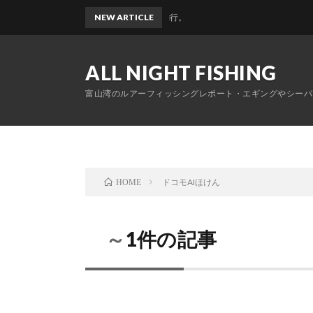
イカ、メバルのおかっぱりリレー釣行。
NEW ARTICLE
ALL NIGHT FISHING
富山湾のルアーフィッシングレポート・エギングやシーバ
ドコモAIほけん
HOME
～1件の記事