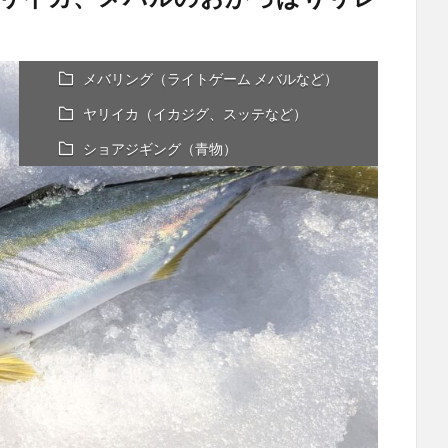
メバリング（ライトゲーム メバルなど）
ヤリイカ（イカジグ、スッテなど）
ショアジギング（青物）