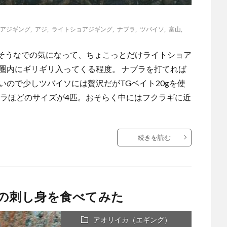
アジギング
,
アジ
,
ライトショアジギング
,
ナブラ
,
ツバイソ
,
富山
,
そうなでの気になって、ちょこっとだけライトショア
圏内にギリギリ入ってくる程度。 ナブラを打てれば
いので少しツバイソには贅沢だがTGベイト20gを使
クラほどのサイズが4匹。おそらく中にはフクラギに近
続きを読む
の刺し身を食べてみた
アオリイカ（エギング）