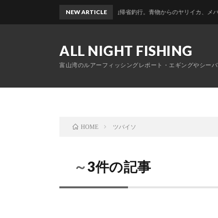
NEW ARTICLE
富山帰省釣行。青物からのヤリイカ、メバルのおかっぱ
ALL NIGHT FISHING
富山湾のルアーフィッシングレポート・エギングやシーバ
ツバイソ
HOME
～3件の記事