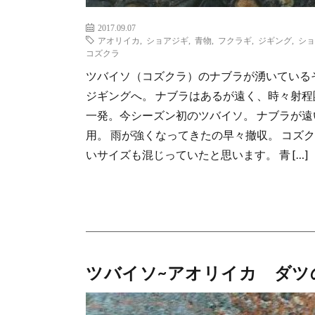
2017.09.07
アオリイカ
,
ショアジギ
,
青物
,
フクラギ
,
ジギング
,
ショ
コズクラ
ツバイソ（コズクラ）のナブラが湧いている
ジギングへ。 ナブラはあるが遠く、時々射程
一発。今シーズン初のツバイソ。 ナブラが遠
用。 雨が強くなってきたの早々撤収。 コズ
いサイズも混じっていたと思います。 青 […]
ツバイソ~アオリイカ ダツ