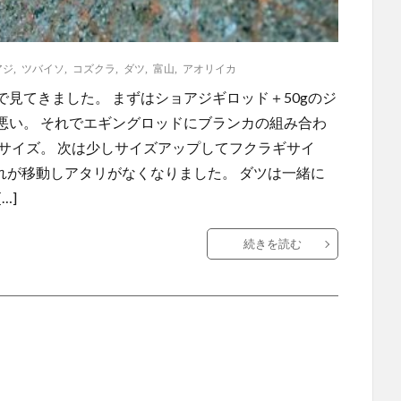
アジ
,
ツバイソ
,
コズクラ
,
ダツ
,
富山
,
アオリイカ
見てきました。 まずはショアジギロッド＋50gのジ
悪い。 それでエギングロッドにブランカの組み合わ
サイズ。 次は少しサイズアップしてフクラギサイ
群れが移動しアタリがなくなりました。 ダツは一緒に
…]
続きを読む