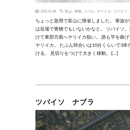
2026.02.08
富山
,
青物
,
メバル
,
ヤリイカ
,
ツバイソ
ちょっと急用で富山に帰省しました。 寒波が
は近場で青物でもいないかなと。 ツバイソ。
けて東部方面へヤリイカ狙い。 誰も竿を曲げ
ヤリイカ。 たぶん時合いは10分くらいで3本
ける。 見切りをつけて大きく移動。 […]
ツバイソ ナブラ