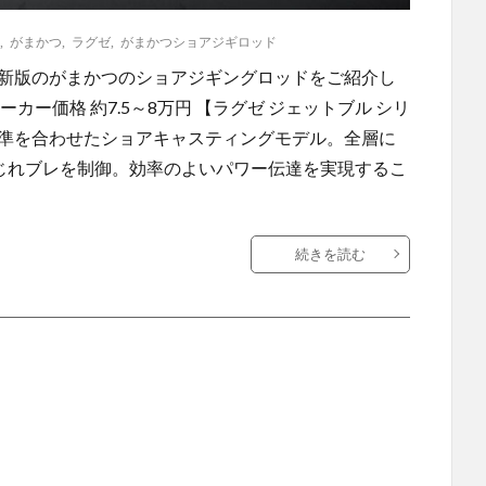
,
がまかつ
,
ラグゼ
,
がまかつショアジギロッド
最新版のがまかつのショアジギングロッドをご紹介し
ー価格 約7.5～8万円 【ラグゼ ジェットブル シリ
照準を合わせたショアキャスティングモデル。全層に
ねじれブレを制御。効率のよいパワー伝達を実現するこ
続きを読む