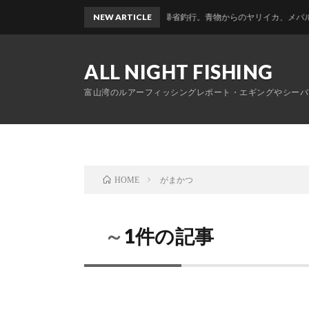
NEW ARTICLE
富山帰省釣行。青物からのヤリイカ、メバルのおかっ
ALL NIGHT FISHING
富山湾のルアーフィッシングレポート・エギングやシーバ
がまかつ
HOME
～1件の記事