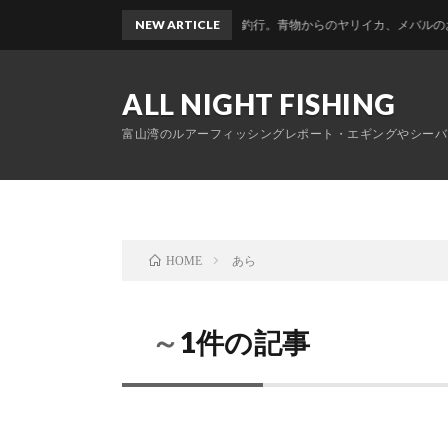
富山帰省釣行。青物からのヤリイカ、メバルのおかっぱり
NEW ARTICLE
ALL NIGHT FISHING
富山湾のルアーフィッシングレポート・エギングやシーバ
あら
HOME
～1件の記事