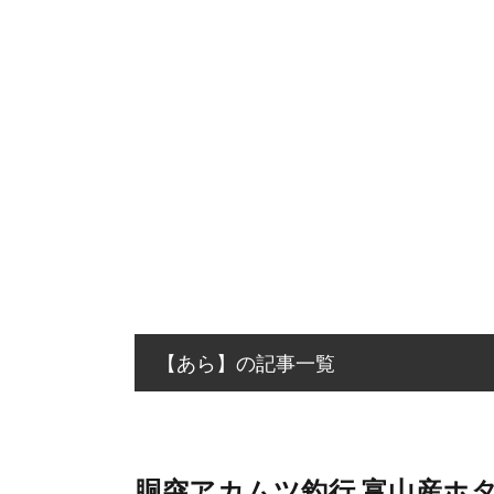
【あら】の記事一覧
胴突アカムツ釣行 富山産ホ