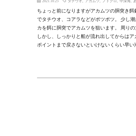
2021.10.25
タチウオ
,
アカムツ
,
ノドグロ
,
中深海
,
ちょっと前になりますがアカムツの胴突き餌
でタチウオ、コアラなどがポツポツ。 少し
カを餌に胴突でアカムツを狙います。 周り
しかし、しっかりと船が流れ出してからはア
ポイントまで戻さないといけないくらい早い潮で