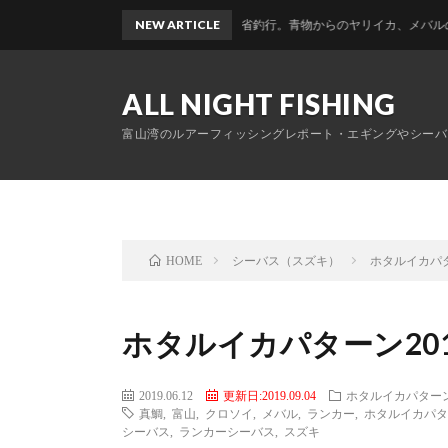
富山帰省釣行。青物からのヤリイカ、メバルのおかっぱりリレ
NEW ARTICLE
ALL NIGHT FISHING
富山湾のルアーフィッシングレポート・エギングやシーバ
シーバス（スズキ）
ホタルイカパタ
HOME
ホタルイカパターン20
2019.06.12
更新日:2019.09.04
ホタルイカパター
真鯛
,
富山
,
クロソイ
,
メバル
,
ランカー
,
ホタルイカパタ
シーバス
,
ランカーシーバス
,
スズキ