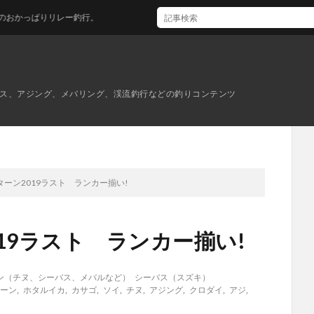
ー釣行。
ス、アジング、メバリング、渓流釣行などの釣りコンテンツ
ーン2019ラスト ランカー揃い!
19ラスト ランカー揃い!
ン（チヌ、シーバス、メバルなど）
シーバス（スズキ）
ーン
,
ホタルイカ
,
カサゴ
,
ソイ
,
チヌ
,
アジング
,
クロダイ
,
アジ
,