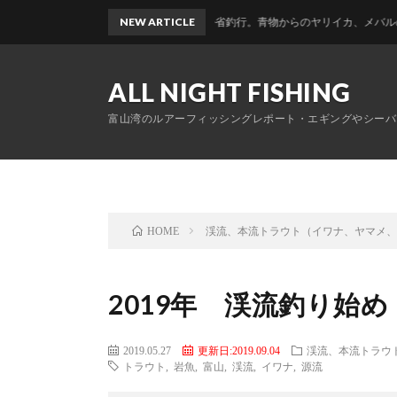
富山帰省釣行。青物からのヤリイカ、メバルのおかっぱりリレー
NEW ARTICLE
ALL NIGHT FISHING
富山湾のルアーフィッシングレポート・エギングやシーバ
渓流、本流トラウト（イワナ、ヤマメ
HOME
2019年 渓流釣り始め
2019.05.27
更新日:2019.09.04
渓流、本流トラウ
トラウト
,
岩魚
,
富山
,
渓流
,
イワナ
,
源流