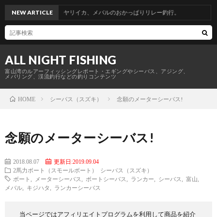
。青物からのヤリイカ、メバルのおかっぱりリレー釣行。
NEW ARTICLE
ALL NIGHT FISHING
富山湾のルアーフィッシングレポート・エギングやシーバス、アジング、
メバリング、渓流釣行などの釣りコンテンツ
シーバス（スズキ）
念願のメーターシーバス!
HOME
念願のメーターシーバス!
2018.08.07
更新日:2019.09.04
2馬力ボート（スモールボート）
シーバス（スズキ）
ボート
,
メーターシーバス
,
ボートシーバス
,
ランカー
,
シーバス
,
富山
,
メバル
,
キジハタ
,
ランカーシーバス
当ページではアフィリエイトプログラムを利用して商品を紹介