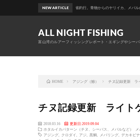
富山帰省釣行。青物からのヤリイカ、メバルのおかっぱりリレー釣
NEW ARTICLE
ALL NIGHT FISHING
富山湾のルアーフィッシングレポート・エギングやシーバ
アジング（鯵）
チヌ記録更新 ラ
HOME
チヌ記録更新 ライト
2018.03.16
更新日:2019.09.04
ホタルイカパターン（チヌ、シーバス、メバルなど）
メ
アジング
,
クロダイ
,
アジ
,
黒鯛
,
メバリング
,
デカキビナ