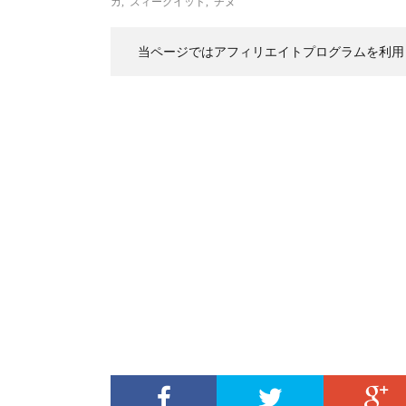
カ
,
ズィークイッド
,
チヌ
当ページではアフィリエイトプログラムを利用