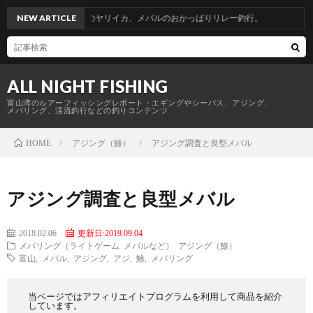
行。青物からのヤリイカ、メバルのおかっぱりリレー釣行。
NEW ARTICLE
ALL NIGHT FISHING
富山湾のルアーフィッシングレポート・エギングやシーバス、アジング、
メバリング、渓流釣行などの釣りコンテンツ
アジング（鯵）
アジング調査と良型メバル
HOME
アジング調査と良型メバル
2018.02.06
更新日:2019.09.04
メバリング（ライトゲーム メバルなど）
アジング（鯵）
富山
,
メバル
,
アジング
,
アジ
,
鯵
,
メバリング
当ページではアフィリエイトプログラムを利用して商品を紹介
しています。