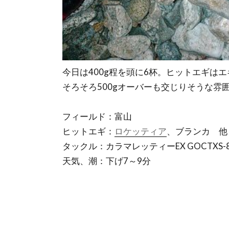
今日は400g程を頭に6杯。ヒットエギは
そろそろ500gオーバーも交じりそうな雰
フィールド：富山
ヒットエギ：
ロケッティア
、ブランカ 他
タックル：カラマレッティーEX GOCTXS-832M
天気、潮：下げ7～9分