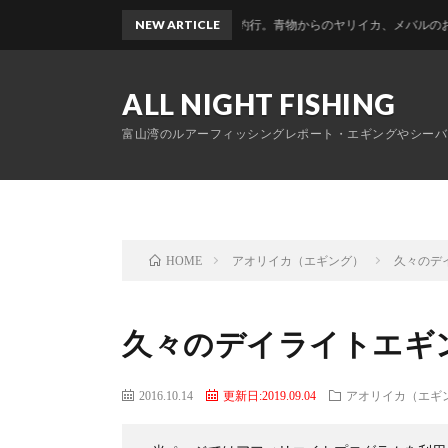
富山帰省釣行。青物からのヤリイカ、メバルのおかっぱりリレ
NEW ARTICLE
ALL NIGHT FISHING
富山湾のルアーフィッシングレポート・エギングやシーバ
アオリイカ（エギング）
久々のデ
HOME
久々のデイライトエギ
2016.10.14
更新日:2019.09.04
アオリイカ（エギ