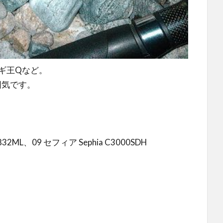
エギ王Qなど。
囲気です。
L、09 セフィア Sephia C3000SDH