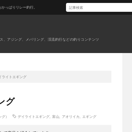
ー釣行。
ス、アジング、メバリング、渓流釣行などの釣りコンテンツ
イライトエギング
ング
ング）
デイライトエギング
,
富山
,
アオリイカ
,
エギング