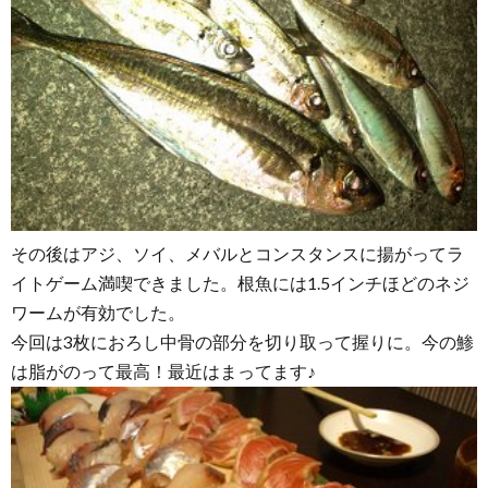
その後はアジ、ソイ、メバルとコンスタンスに揚がってラ
イトゲーム満喫できました。根魚には1.5インチほどのネジ
ワームが有効でした。
今回は3枚におろし中骨の部分を切り取って握りに。今の鯵
は脂がのって最高！最近はまってます♪