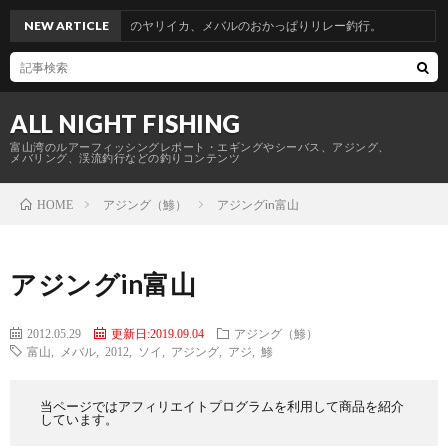
行。青物からのヤリイカ、メバルのおかっぱりリレー釣行。
NEW ARTICLE
ALL NIGHT FISHING
富山湾のルアーフィッシングレポート・エギングやシーバス、アジング、
メバリング、渓流釣行などの釣りコンテンツ
アジング（鯵）
アジングin富山
HOME
アジングin富山
2012.05.29
更新日:2019.09.04
アジング（鯵）
富山
,
メバル
,
2012
,
ソイ
,
アジング
,
アジ
,
鯵
当ページではアフィリエイトプログラムを利用して商品を紹介
しています。