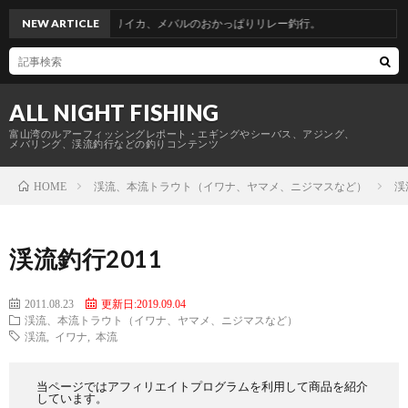
からのヤリイカ、メバルのおかっぱりリレー釣行。
NEW ARTICLE
ALL NIGHT FISHING
富山湾のルアーフィッシングレポート・エギングやシーバス、アジング、
メバリング、渓流釣行などの釣りコンテンツ
渓流、本流トラウト（イワナ、ヤマメ、ニジマスなど）
渓
HOME
渓流釣行2011
2011.08.23
更新日:2019.09.04
渓流、本流トラウト（イワナ、ヤマメ、ニジマスなど）
渓流
,
イワナ
,
本流
当ページではアフィリエイトプログラムを利用して商品を紹介
しています。