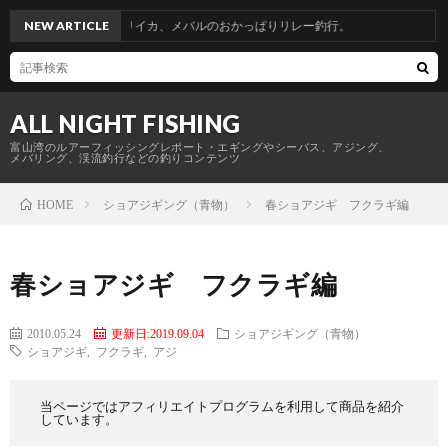
青物からのヤリイカ、メバルのおかっぱりリレー釣行。
NEW ARTICLE
ALL NIGHT FISHING
富山湾のルアーフィッシングレポート・エギングやシーバス、アジング、
メバリング、渓流釣行などの釣りコンテンツ
ショアジギング（青物）
春ショアジギ フクラギ編
HOME
春ショアジギ フクラギ編
2010.05.24
更新日:2019.09.04
ショアジギング（青物）
ショアジギ
,
フクラギ
,
アジ
当ページではアフィリエイトプログラムを利用して商品を紹介
しています。