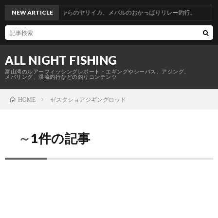
山帰省釣行。青物からのヤリイカ、メバルのおかっぱりリレー釣行。
NEW ARTICLE
ALL NIGHT FISHING
富山湾のルアーフィッシングレポート・エギングやシーバス、アジング、
メバリング、渓流釣行などの釣りコンテンツ
ゼスタショアジギングロッド
HOME
～1件の記事