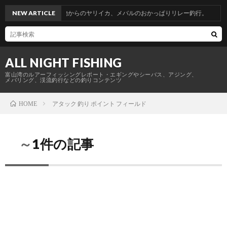
山帰省釣行。青物からのヤリイカ、メバルのおかっぱりリレー釣行。
NEW ARTICLE
ALL NIGHT FISHING
富山湾のルアーフィッシングレポート・エギングやシーバス、アジング、
メバリング、渓流釣行などの釣りコンテンツ
アタック 釣り ポイント フィールド
HOME
～1件の記事