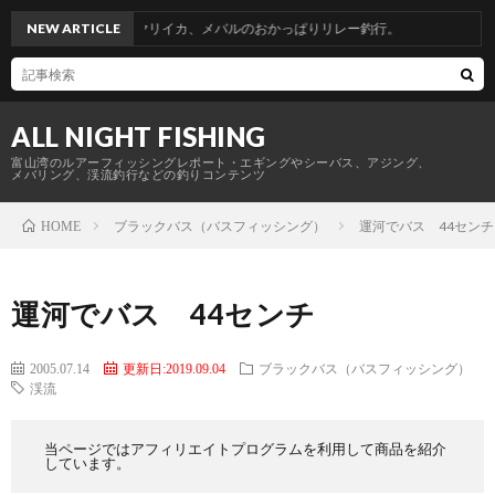
。青物からのヤリイカ、メバルのおかっぱりリレー釣行。
NEW ARTICLE
ALL NIGHT FISHING
富山湾のルアーフィッシングレポート・エギングやシーバス、アジング、
メバリング、渓流釣行などの釣りコンテンツ
ブラックバス（バスフィッシング）
運河でバス 44センチ
HOME
運河でバス 44センチ
2005.07.14
更新日:2019.09.04
ブラックバス（バスフィッシング）
渓流
当ページではアフィリエイトプログラムを利用して商品を紹介
しています。