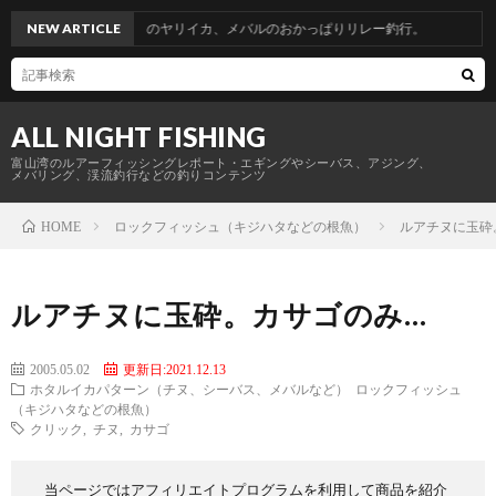
省釣行。青物からのヤリイカ、メバルのおかっぱりリレー釣行。
NEW ARTICLE
ALL NIGHT FISHING
富山湾のルアーフィッシングレポート・エギングやシーバス、アジング、
メバリング、渓流釣行などの釣りコンテンツ
ロックフィッシュ（キジハタなどの根魚）
ルアチヌに玉砕
HOME
ルアチヌに玉砕。カサゴのみ…
2005.05.02
更新日:2021.12.13
ホタルイカパターン（チヌ、シーバス、メバルなど）
ロックフィッシュ
（キジハタなどの根魚）
クリック
,
チヌ
,
カサゴ
当ページではアフィリエイトプログラムを利用して商品を紹介