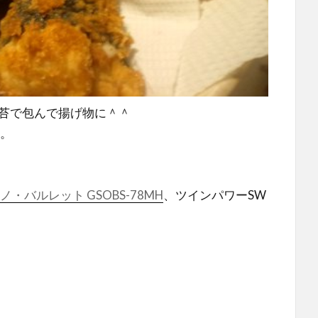
苔で包んで揚げ物に＾＾
ね。
・バルレット GSOBS-78MH
、ツインパワーSW