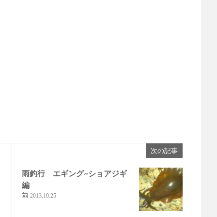
次の記事
雨釣行 エギング~ショアジギ
編
2013.10.25