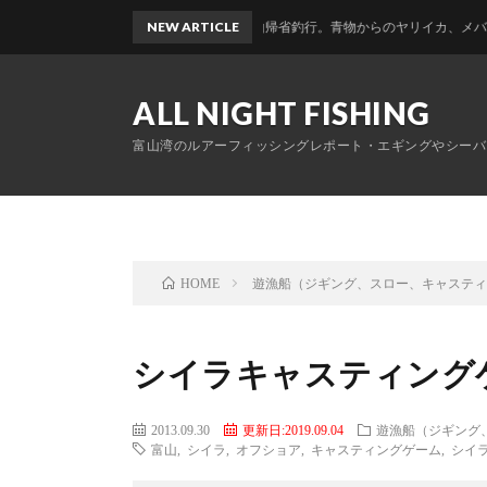
NEW ARTICLE
富山帰省釣行。青物からのヤリイカ、メバルのおかっぱり
ALL NIGHT FISHING
富山湾のルアーフィッシングレポート・エギングやシーバ
遊漁船（ジギング、スロー、キャステ
HOME
シイラキャスティングゲ
2013.09.30
更新日:2019.09.04
遊漁船（ジギング
富山
,
シイラ
,
オフショア
,
キャスティングゲーム
,
シイ