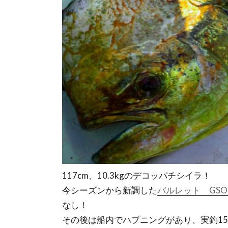
117cm、10.3kgのデコッパチシイラ！
今シーズンから新調した
バルレット GSOB
なし！
その後は船内でハプニングがあり、実釣15