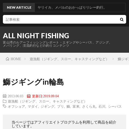
物からのヤリイカ、メバルのおかっぱりリレー釣行。
NEW ARTICLE
ALL NIGHT FISHING
富山湾のルアーフィッシングレポート・エギングやシーバス、アジング、
メバリング、渓流釣行などの釣りコンテンツ
遊漁船（ジギング、スロー、キャスティングなど）
鰤ジギ
HOME
鰤ジギングin輪島
2013.06.03
更新日:2019.09.04
遊漁船（ジギング、スロー、キャスティングなど）
オフショア
,
マダイ
,
ジギング
,
ブリ
,
鰤
,
富来
,
さくら丸
,
石川
,
シーバス
当ページではアフィリエイトプログラムを利用して商品を紹介
しています。