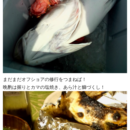
まだまだオフショアの修行をつまねば！
晩酌は握りとカマの塩焼き、あら汁と鰤づくし！