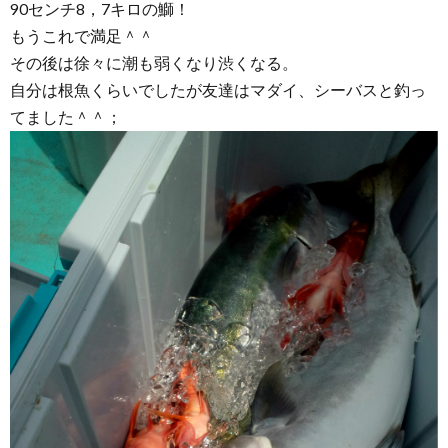
90センチ8，7キロの鰤！
もうこれで満足＾＾
その後は徐々に潮も弱くなり渋くなる。
自分は根魚くらいでしたが友達はマダイ、シーバスと釣っ
てました＾＾；