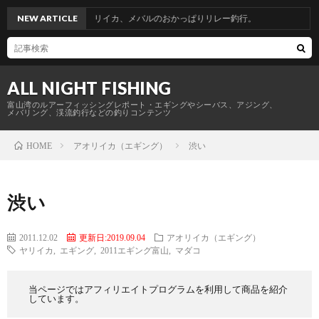
。青物からのヤリイカ、メバルのおかっぱりリレー釣行。
NEW ARTICLE
ALL NIGHT FISHING
富山湾のルアーフィッシングレポート・エギングやシーバス、アジング、
メバリング、渓流釣行などの釣りコンテンツ
アオリイカ（エギング）
渋い
HOME
渋い
2011.12.02
更新日:2019.09.04
アオリイカ（エギング）
ヤリイカ
,
エギング
,
2011エギング富山
,
マダコ
当ページではアフィリエイトプログラムを利用して商品を紹介
しています。