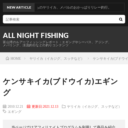
省釣行。青物からのヤリイカ、メバルのおかっぱりリレー釣行。
NEW ARTICLE
ALL NIGHT FISHING
富山湾のルアーフィッシングレポート・エギングやシーバス、アジング、
メバリング、渓流釣行などの釣りコンテンツ
ヤリイカ（イカジグ、スッテなど）
ケンサキイカ(ブドウイ
HOME
ケンサキイカ(ブドウイカ)エギン
グ
2010.12.21
更新日:2021.12.13
ヤリイカ（イカジグ、スッテなど）
エギング
当ページではアフィリエイトプログラムを利用して商品を紹介