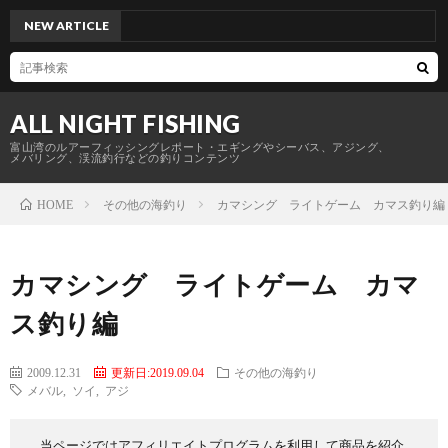
NEW ARTICLE
富山帰
ALL NIGHT FISHING
富山湾のルアーフィッシングレポート・エギングやシーバス、アジング、
メバリング、渓流釣行などの釣りコンテンツ
その他の海釣り
カマシング ライトゲーム カマス釣り編
HOME
カマシング ライトゲーム カマ
ス釣り編
2009.12.31
更新日:2019.09.04
その他の海釣り
メバル
,
ソイ
,
アジ
当ページではアフィリエイトプログラムを利用して商品を紹介