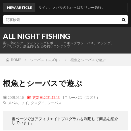
。青物からのヤリイカ、メバルのおかっぱりリレー釣行。
NEW ARTICLE
ALL NIGHT FISHING
富山湾のルアーフィッシングレポート・エギングやシーバス、アジング、
メバリング、渓流釣行などの釣りコンテンツ
シーバス（スズキ）
根魚とシーバスで遊ぶ
HOME
根魚とシーバスで遊ぶ
2009.04.16
更新日:2021.12.13
シーバス（スズキ）
メバル
,
ソイ
,
クロダイ
,
シーバス
当ページではアフィリエイトプログラムを利用して商品を紹介
しています。