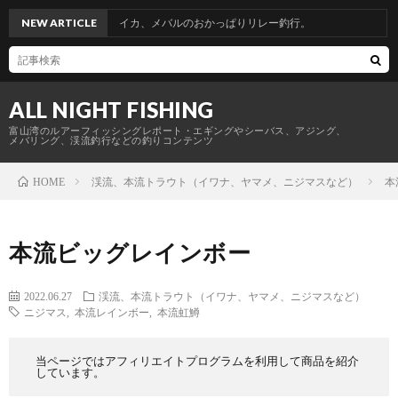
からのヤリイカ、メバルのおかっぱりリレー釣行。
NEW ARTICLE
ALL NIGHT FISHING
富山湾のルアーフィッシングレポート・エギングやシーバス、アジング、
メバリング、渓流釣行などの釣りコンテンツ
渓流、本流トラウト（イワナ、ヤマメ、ニジマスなど）
本
HOME
本流ビッグレインボー
2022.06.27
渓流、本流トラウト（イワナ、ヤマメ、ニジマスなど）
ニジマス
,
本流レインボー
,
本流虹鱒
当ページではアフィリエイトプログラムを利用して商品を紹介
しています。