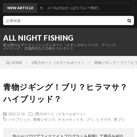
ヤリイカ、メバルのおかっぱりリレー釣行。
NEW ARTICLE
ALL NIGHT FISHING
富山湾のルアーフィッシングレポート・エギングやシーバス、アジング、
メバリング、渓流釣行などの釣りコンテンツ
2馬力ボート（スモールボート）
青物ジギング！ブリ？ヒ
HOME
青物ジギング！ブリ？ヒラマサ？
ハイブリッド？
2022.12.16
2馬力ボート（スモールボート）
ハイブリッド
,
青物ジギング
,
チカメキントキ
,
ブリ
,
ヒラマサ
,
寒ブリ
当ページではアフィリエイトプログラムを利用して商品を紹介