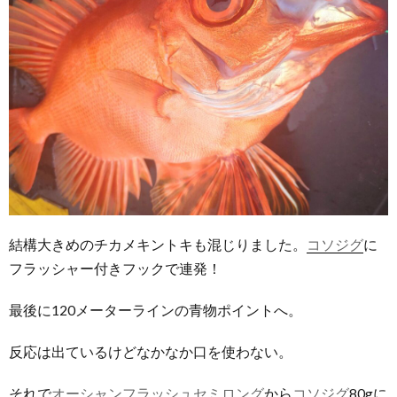
結構大きめのチカメキントキも混じりました。
コソジグ
に
フラッシャー付きフックで連発！
最後に120メーターラインの青物ポイントへ。
反応は出ているけどなかなか口を使わない。
それで
オーシャンフラッシュセミロング
から
コソジグ
80gに